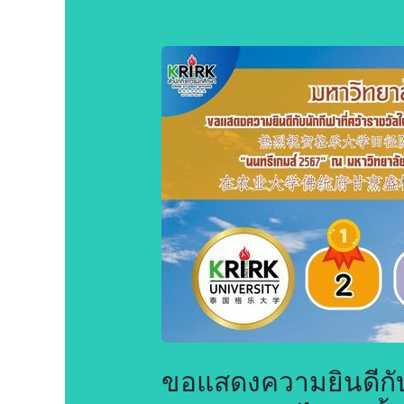
ขอ
แสดง
ความ
ยินดี
กับ
นักกีฬา
ที่
คว้า
รางวัล
ใน
การ
แข่งขัน
กีฬา
มหาวิทยาลัย
แห่ง
ประเทศไทย
ครั้ง
ขอแสดงความยินดีกับ
ที่