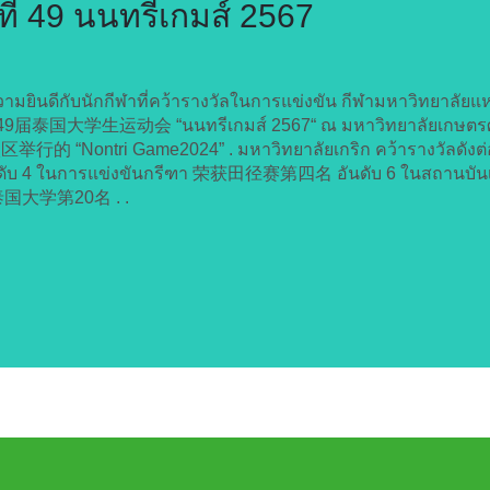
ที่ 49 นนทรีเกมส์ 2567
นดีกับนักกีฬาที่คว้ารางวัลในการแข่งขัน กีฬามหาวิทยาลัยแห่ง
生运动会 “นนทรีเกมส์ 2567“ ณ มหาวิทยาลัยเกษตรศาสต
ri Game2024” . มหาวิทยาลัยเกริก คว้ารางวัลดังต่อไปนี
งนี้ อันดับ 4 ในการแข่งขันกรีฑา 荣获田径赛第四名 อันดับ 6 ในส
8所泰国大学第20名 . .