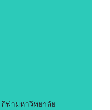
 กีฬามหาวิทยาลัย