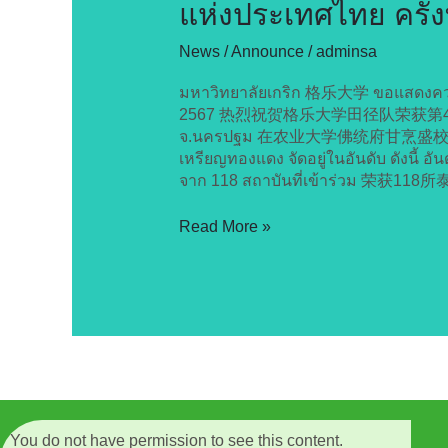
แห่งประเทศไทย ครั้ง
49
นนทรี
News / Announce
/
adminsa
เกมส์
2567
มหาวิทยาลัยเกริก 格乐大学 ขอแสดงความยิ
2567 热烈祝贺格乐大学田径队荣获第49届泰国大学
จ.นครปฐม 在农业大学佛统府甘烹盛校区举行的 “Nont
เหรียญทองแดง จัดอยู่ในอันดับ ดั
จาก 118 สถาบันที่เข้าร่วม 荣获11
Read More »
You do not have permission to see this content.