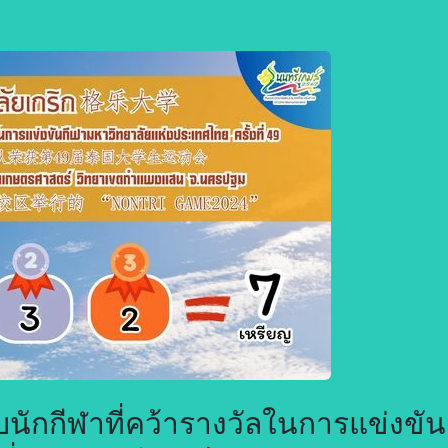
นักกีฬาที่คว้ารางวัลในการแข่งขัน